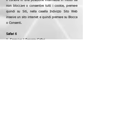
il cursore in una posizione intermedia in modo da
non bloccare o consentire tutti i cookie, premere
quindi su Siti, nella casella Indirizzo Sito Web
inserire un sito internet e quindi premere su Blocca
o Consenti.
Safari 6
1. Eseguire il Browser Safari
2. Fare click su Safari, selezionare Preferenze e
premere su Privacy
3. Nella sezione Blocca Cookie specificare come
Safari deve accettare i cookie dai siti internet.
4. Per visionare quali siti hanno immagazzinato i
cookie cliccare su Dettagli
Safari iOS (dispositivi mobile)
1. Eseguire il Browser Safari Ios
2. Tocca su Impostazioni e poi Safari
3. Tocca su Blocca Cookie e scegli tra le varie
opzioni: “Mai”, “Di terze parti e inserzionisti” o
“Sempre”