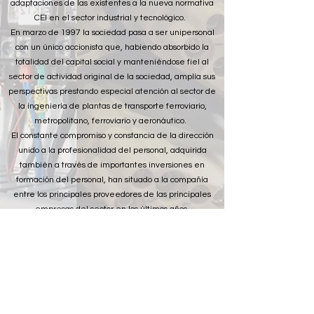
adaptaciones de las existentes a la nueva normativa
CEI en el sector industrial y tecnológico.
En marzo de 1997 la sociedad pasa a ser unipersonal
con un único accionista que, habiendo absorbido la
totalidad del capital social y manteniéndose fiel al
sector de actividad original de la sociedad, amplía sus
perspectivas prestando especial atención al sector de
la ingeniería de plantas de transporte ferroviario,
metropolitano, ferroviario y aeronáutico.
El constante compromiso y constancia de la dirección
unido a la profesionalidad del personal, adquirida
también a través de importantes inversiones en
formación del personal, han situado a la compañía
entre los principales proveedores de las principales
empresas del sector en los últimos años.
El reto al que se enfrenta la "alta dirección" de la
compañía es hacer de TECA un socio reconocido,
fiable y competente, pero sobre todo activo en los
sectores estratégicos en los que ha decidido dirigir su
plan de negocio, a través de la cooperación no sólo
con potenciales clientes o proveedores, sino también
también y sobre todo de sus competidores.