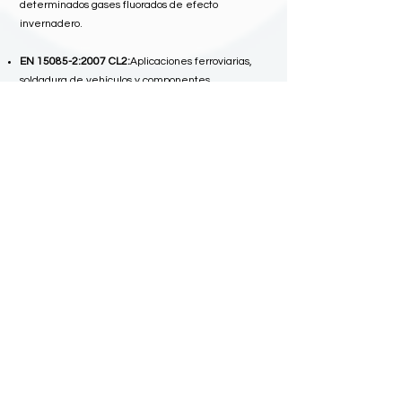
determinados gases fluorados de efecto
invernadero.
EN 15085-2:2007 CL2:
Aplicaciones ferroviarias,
soldadura de vehículos y componentes
ferroviarios;
Parte 2 - Requisitos de calidad y certificación
del fabricante de soldadura;
Rango de Certificación:
Sistema de gestión de habilidades
P 096 Rev. 4 Trenord:
Desempeño en el servicio
de mantenimiento, órganos y componentes de
seguridad.
COCS n° 30.6/DT Trenitalia:
Externalización de
servicios de mantenimiento de vehículos
ferroviarios y cuerpos de seguridad;