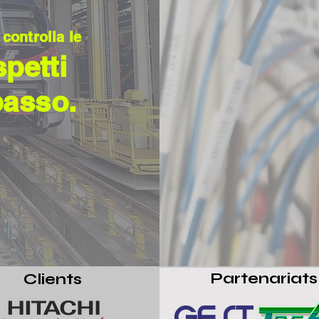
 controlla le
petti
 basso.
Partenariats
Clients