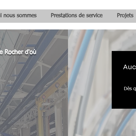
i nous sommes
Prestations de service
Projets
e Rocher d'où
Auc
Dès q