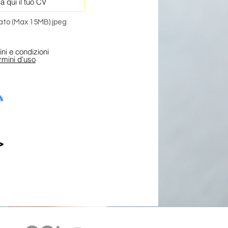
a qui il tuo CV
tato (Max 15MB).jpeg
ni e condizioni
rmini d'uso
>