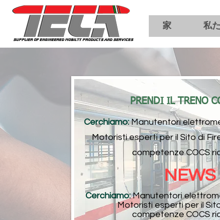
家
私
PRENDI IL TRENO C
Cerchiamo:
Manutentori elettromec
Motoristi esperti per il Sito di 
competenze COCS ric
NEWS
Cerchiamo:
Manutentori elettrome
Motoristi esperti per il Sito
competenze COCS ric