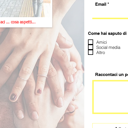
Email
i ... cosa aspetti...
Come hai saputo di
Amici
Social media
Altro
Raccontaci un po'