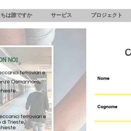
たちは誰ですか
サービス
プロジェクト
C
ON NOI
canici ferroviari e
Nome
Firenze Osmannoro,
hieste.
Cognome
ccanici ferroviari e
 di Trieste,
hieste.