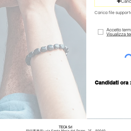
Caric
Carica file suppor
Accetto termi
Visualizza te
Candidati ora 
TECA Srl