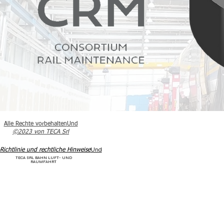
Alle Rechte vorbehalten
Und
©20
23 von TECA Srl
Und
Richtlinie und rechtliche Hinweise
TECA SRL BAHN LUFT- UND
RAUMFAHRT