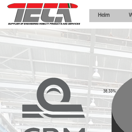
Heim
W